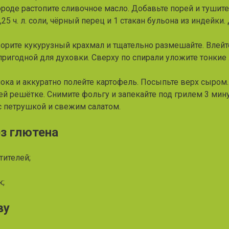
оде растопите сливочное масло. Добавьте порей и тушите
25 ч. л. соли, чёрный перец и 1 стакан бульона из индейки.
орите кукурузный крахмал и тщательно размешайте. Влейт
пригодной для духовки. Сверху по спирали уложите тонки
ока и аккуратно полейте картофель. Посыпьте верх сыром.
ей решётке. Снимите фольгу и запекайте под грилем 3 мину
 с петрушкой и свежим салатом.
з глютена
тителей;
к;
ву