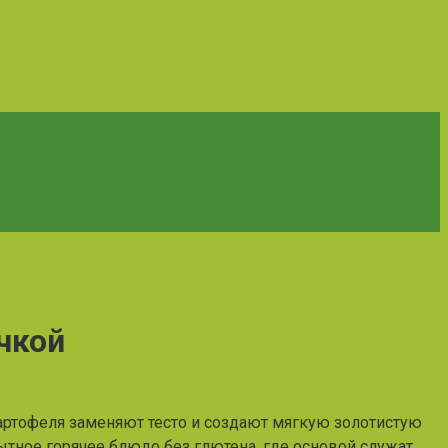
чкой
артофеля заменяют тесто и создают мягкую золотистую
сытное горячее блюдо без глютена, где основой служат