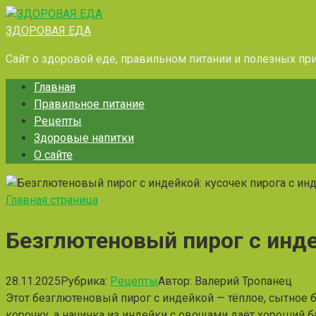
Перейти
к
ЗДОРОВАЯ ЕДА
контенту
Сайт о здоровой еде, правильном питании и полезных пр
Главная
Правильное питание
Рецепты
Здоровые напитки
О сайте
Главная страница
Безглютеновый пирог с инд
28.11.2025
Рубрика:
Рецепты
Автор:
Валерий Тропанец
Этот безглютеновый пирог с индейкой — тёплое, сытное 
корочку, а начинка из индейки с овощами даёт хороший б