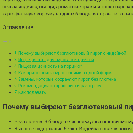
сочная индейка, овощи, ароматные травы и тонко нареза
картофельную корочку в одном блюде, которое легко вп
Оглавление
Почему выбирают безглютеновый пирог с индейкой
Ингредиенты для пирога с индейкой
Пищевая ценность на порцию*
Как приготовить пирог слоями в одной форме
Замены, которые сохраняют пирог без глютена
Рекомендации по хранению и разогреву
Как подавать
Почему выбирают безглютеновый пир
Без глютена. В блюде не используется пшеничная му
Высокое содержание белка. Индейка остаётся клю