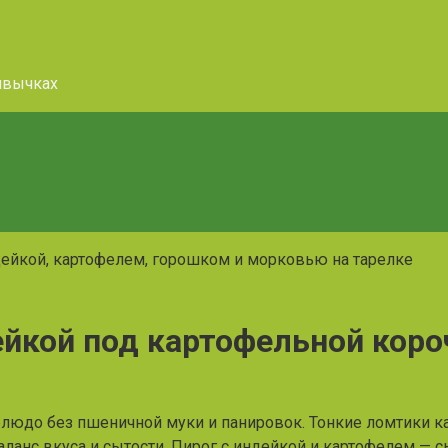
ивычках
ейкой под картофельной коро
блюдо без пшеничной муки и панировок. Тонкие ломтики к
аланс вкуса и сытости. Пирог с индейкой и картофелем — 