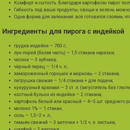
Комфорт и сытость. Благодаря картофелю пирог пол
Гибкость под ваши продукты, овощи и зелень можно
Одна форма для запекания: всё готовится слоями, ч
Ингредиенты для пирога с индейкой
грудка индейки — 700 г;
лук‑порей (белая часть) — 1,5 стакана нарезки;
чеснок — 3 зубчика;
чёрный перец — 1/4 ч. л.;
замороженный горошек и морковь — 2 стакана;
петрушка свежая — 1/4 стакана + для подачи;
кукурузный крахмал — 3 ст. л. (загуститель без глюте
костный бульон из индейки — 2 стакана;
картофель белый или красный — 4–5 шт. среднего р
молоко 1% — 1 стакан;
соль — 1,5–2 ч. л.;
тимьян свежий — 3 веточки + 1/2 ч. л. листьев;
шалфей — 2 веточки;