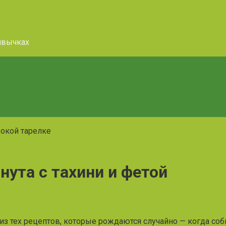
ивычках
нута с тахини и фетой
 из тех рецептов, которые рождаются случайно — когда соби