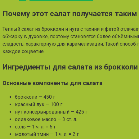
Почему этот салат получается таки
Тёплый салат из брокколи и нута с тахини и фетой отлича
обжарку в духовке, поэтому становятся более объёмными 
сладость, характерную для карамелизации. Такой способ
каждое соцветие.
Ингредиенты для салата из брокколи 
Основные компоненты для салата
брокколи — 450 г
красный лук — 100 г
нут консервированный — 425 г
оливковое масло — 3 ст. л.
соль — 1 ч. л. = 6 г
молотый тмин — 1 ч. л. = 2 г