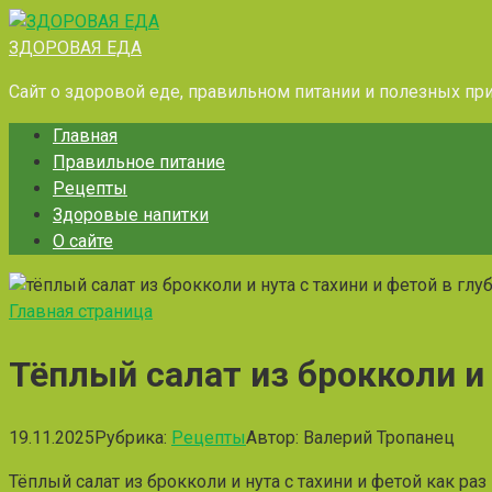
Перейти
к
ЗДОРОВАЯ ЕДА
контенту
Сайт о здоровой еде, правильном питании и полезных пр
Главная
Правильное питание
Рецепты
Здоровые напитки
О сайте
Главная страница
Тёплый салат из брокколи и 
19.11.2025
Рубрика:
Рецепты
Автор:
Валерий Тропанец
Тёплый салат из брокколи и нута с тахини и фетой как раз