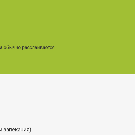
а обычно расслаивается.
и запекания).