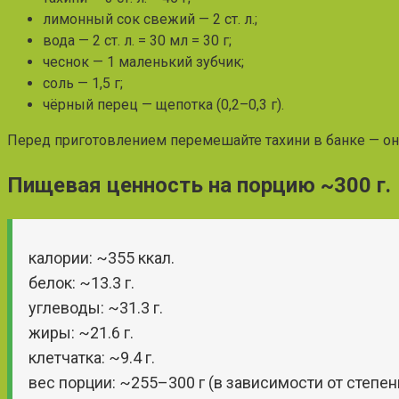
лимонный сок свежий — 2 ст. л.;
вода — 2 ст. л. = 30 мл = 30 г;
чеснок — 1 маленький зубчик;
соль — 1,5 г;
чёрный перец — щепотка (0,2–0,3 г).
Перед приготовлением перемешайте тахини в банке — он
Пищевая ценность на порцию ~300 г.
калории: ~355 ккал.
белок: ~13.3 г.
углеводы: ~31.3 г.
жиры: ~21.6 г.
клетчатка: ~9.4 г.
вес порции: ~255–300 г (в зависимости от степен