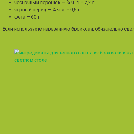
чесночный порошок — ¾ ч. л. = 2,2 г
чёрный перец — ¼ ч. л. = 0,5 г
фета — 60 г
Если используете нарезанную брокколи, обязательно сде